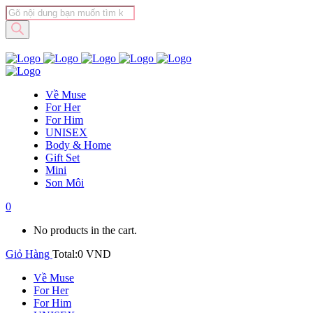
Tìm
kiếm
sản
phẩm
Về Muse
For Her
For Him
UNISEX
Body & Home
Gift Set
Mini
Son Môi
0
No products in the cart.
Giỏ Hàng
Total:
0
VND
Về Muse
For Her
For Him