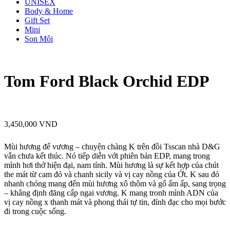
UNISEX
Body & Home
Gift Set
Mini
Son Môi
Tom Ford Black Orchid EDP
3,450,000
VND
Mùi hương đế vương – chuyện chàng K trên đồi Tsscan nhà D&G
vẫn chưa kết thúc. Nó tiếp diễn với phiên bản EDP, mang trong
mình hơi thở hiện đại, nam tính. Mùi hương là sự kết hợp của chút
the mát từ cam đỏ và chanh sicily và vị cay nồng của Ớt. K sau đó
nhanh chóng mang đến mùi hương xô thôm và gố ấm ấp, sang trọng
– khẳng định đăng cấp ngai vương. K mang tronh mình ADN của
vị cay nồng x thanh mát và phong thái tự tin, đỉnh đạc cho mọi bước
đi trong cuộc sống.