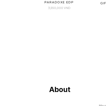
PARADOXE EDP
GI
3,550,000
VND
About
Địa 