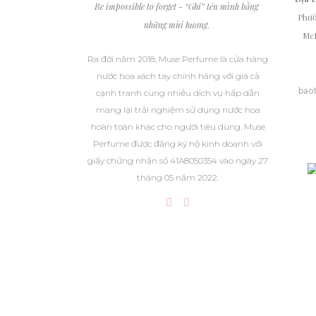
Be impossible to forget - “Ghi” tên mình bằng
Phườ
những mùi hương
.
McD
Ra đời năm 2018, Muse Perfume là cửa hàng
nước hoa xách tay chính hãng với giá cả
bao
cạnh tranh cùng nhiều dịch vụ hấp dẫn
mang lại trải nghiệm sử dụng nước hoa
hoàn toàn khác cho người tiêu dùng. Muse
Perfume được đăng ký hộ kinh doanh với
giấy chứng nhận số 41A8050354 vào ngày 27
tháng 05 năm 2022.