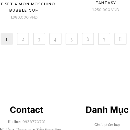
FANTASY
FT SET 4 MÓN MOSCHINO
1,250,000
VND
BUBBLE GUM
1,980,000
VND
1
2
3
4
5
6
7
Contact
Danh Mục
Hotline:
0938770701
Chưa phân loại
chỉ:
Lầu 2, Chung cư 45 Trần Hưng Đạo,