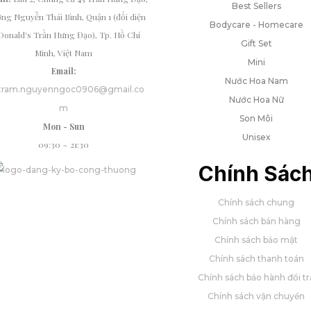
Best Sellers
ng Nguyễn Thái Bình, Quận 1 (đối diện
Bodycare - Homecare
onald's Trần Hưng Đạo), Tp. Hồ Chí
Gift Set
Minh, Việt Nam
Mini
Email:
Nước Hoa Nam
tram.nguyenngoc0906@gmail.co
Nước Hoa Nữ
m
Son Môi
Mon - Sun
Unisex
09:30 ~ 21:30
Chính Sác
Chính sách chung
Chính sách bán hàng
Chính sách bảo mật
Chính sách thanh toán
Chính sách bảo hành đổi tr
Chính sách vận chuyển