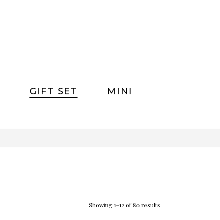
GIFT SET
MINI
0
Showing 1–12 of 80 results