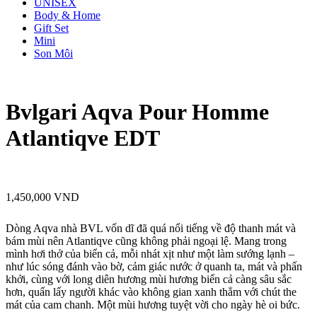
UNISEX
Body & Home
Gift Set
Mini
Son Môi
Bvlgari Aqva Pour Homme
Atlantiqve EDT
1,450,000
VND
Dòng Aqva nhà BVL vốn dĩ đã quá nổi tiếng về độ thanh mát và
bám mùi nên Atlantiqve cũng không phải ngoại lệ. Mang trong
mình hơi thở của biển cả, mỗi nhát xịt như một làm sướng lạnh –
như lúc sóng đánh vào bờ, cảm giác nước ở quanh ta, mát và phấn
khởi, cùng với long diên hương mùi hương biển cả càng sâu sắc
hơn, quấn lấy người khác vào không gian xanh thẳm với chút the
mát của cam chanh. Một mùi hương tuyệt vời cho ngày hè oi bức.