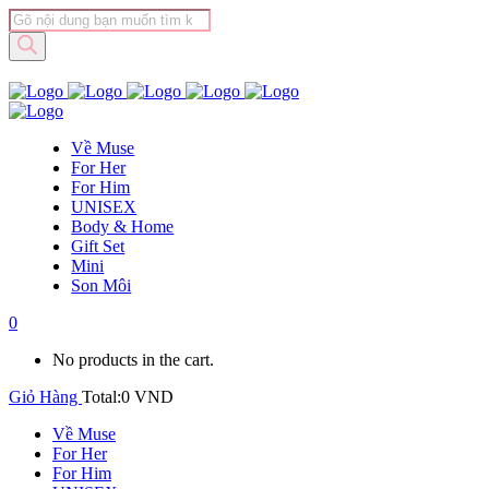
Tìm
kiếm
sản
phẩm
Về Muse
For Her
For Him
UNISEX
Body & Home
Gift Set
Mini
Son Môi
0
No products in the cart.
Giỏ Hàng
Total:
0
VND
Về Muse
For Her
For Him