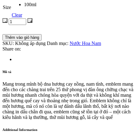
100ml
Size
Clear
Thêm vào giỏ hàng
SKU:
Không áp dụng
Danh mục:
Nước Hoa Nam
Share on:
Mô tả
Mang trong mình bộ dna hương cay nồng, nam tính, emblem mang
đến cho các chàng trai trên 25 thứ phong vị đàn ông chững chạc và
mùi hương nhanh chóng hòa quyện với da thịt và không khí mang
đến hương quế cay và thoảng nhẹ trong gió. Emblem không chỉ là
một hương, mà có nó còn là sự đánh dấu lãnh thổ, bất kỳ nơi nào
chàng in dấu chân đi qua, emblem cũng sẽ tồn tại ở đó – một cách
kiêu hãnh và lạ thường, thứ mùi hương gỗ, lá cây và quế
Additional Information