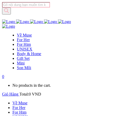
Tìm
kiếm
sản
phẩm
Về Muse
For Her
For Him
UNISEX
Body & Home
Gift Set
Mini
Son Môi
0
No products in the cart.
Giỏ Hàng
Total:
0
VND
Về Muse
For Her
For Him