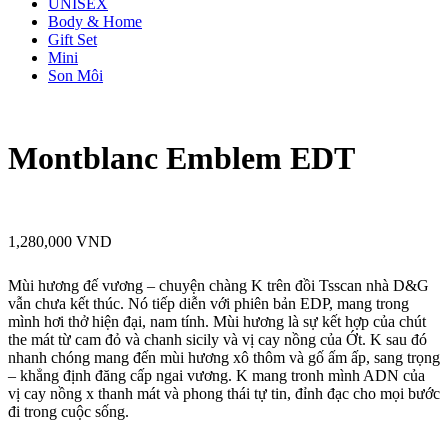
UNISEX
Body & Home
Gift Set
Mini
Son Môi
Montblanc Emblem EDT
1,280,000
VND
Mùi hương đế vương – chuyện chàng K trên đồi Tsscan nhà D&G
vẫn chưa kết thúc. Nó tiếp diễn với phiên bản EDP, mang trong
mình hơi thở hiện đại, nam tính. Mùi hương là sự kết hợp của chút
the mát từ cam đỏ và chanh sicily và vị cay nồng của Ớt. K sau đó
nhanh chóng mang đến mùi hương xô thôm và gố ấm ấp, sang trọng
– khẳng định đăng cấp ngai vương. K mang tronh mình ADN của
vị cay nồng x thanh mát và phong thái tự tin, đỉnh đạc cho mọi bước
đi trong cuộc sống.