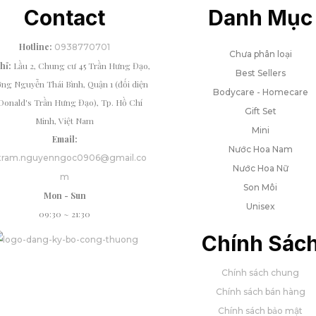
Contact
Danh Mục
Hotline:
0938770701
Chưa phân loại
chỉ:
Lầu 2, Chung cư 45 Trần Hưng Đạo,
Best Sellers
ng Nguyễn Thái Bình, Quận 1 (đối diện
Bodycare - Homecare
onald's Trần Hưng Đạo), Tp. Hồ Chí
Gift Set
Minh, Việt Nam
Mini
Email:
Nước Hoa Nam
tram.nguyenngoc0906@gmail.co
Nước Hoa Nữ
m
Son Môi
Mon - Sun
Unisex
09:30 ~ 21:30
Chính Sác
Chính sách chung
Chính sách bán hàng
Chính sách bảo mật