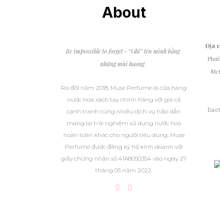
About
Địa 
Be impossible to forget - “Ghi” tên mình bằng
Phườ
những mùi hương
.
McD
Ra đời năm 2018, Muse Perfume là cửa hàng
nước hoa xách tay chính hãng với giá cả
bao
cạnh tranh cùng nhiều dịch vụ hấp dẫn
mang lại trải nghiệm sử dụng nước hoa
hoàn toàn khác cho người tiêu dùng. Muse
Perfume được đăng ký hộ kinh doanh với
giấy chứng nhận số 41A8050354 vào ngày 27
tháng 05 năm 2022.