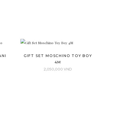
ANI
GIFT SET MOSCHINO TOY BOY
4M
2,050,000
VND