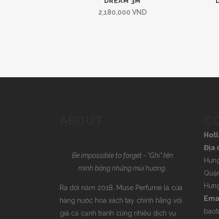
DREAM 3M
2,180,000
VND
ABOUT
C
Hotl
Địa 
Be impossible to forget - “Ghi” tên
Hưng
mình bằng những mùi hương
.
Quận
Hưng
Ra đời năm 2018, Muse Perfume là cửa
Emai
hàng nước hoa xách tay chính hãng với
bao
giá cả cạnh tranh cùng nhiều dịch vụ