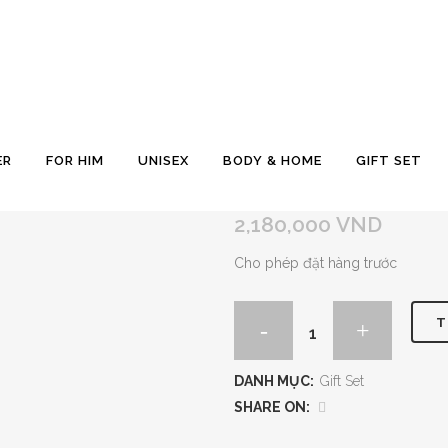
GIFT SET MONTBLANC
ER
FOR HIM
UNISEX
BODY & HOME
GIFT SET
2,180,000
VND
Cho phép đặt hàng trước
T
DANH MỤC:
Gift Set
SHARE ON: