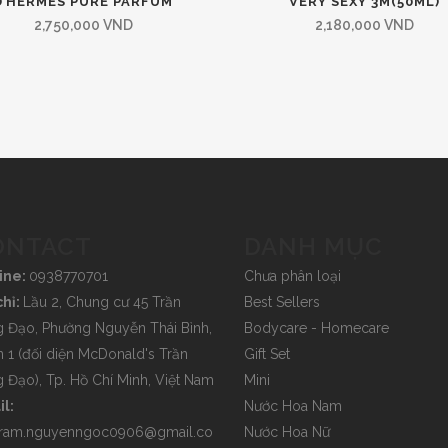
D’HERMES PURE PARFUM
VERY SEXY 3M(50ML)
2,750,000
VND
2,180,000
VND
ONTACT
DANH MỤC
ine:
0938770701
Chưa phân loại
chỉ:
Lầu 2, Chung cư 45 Trần
Best Sellers
 Đạo, Phường Nguyễn Thái Bình,
Bodycare - Homecare
 1 (đối diện McDonald's Trần
Gift Set
 Đạo), Tp. Hồ Chí Minh, Việt Nam
Mini
l:
Nước Hoa Nam
tram.nguyenngoc0906@gmail.co
Nước Hoa Nữ