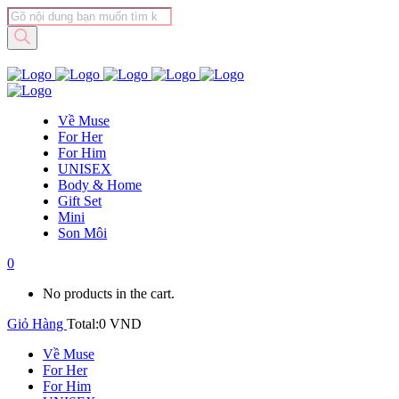
Tìm
kiếm
sản
phẩm
Về Muse
For Her
For Him
UNISEX
Body & Home
Gift Set
Mini
Son Môi
0
No products in the cart.
Giỏ Hàng
Total:
0
VND
Về Muse
For Her
For Him