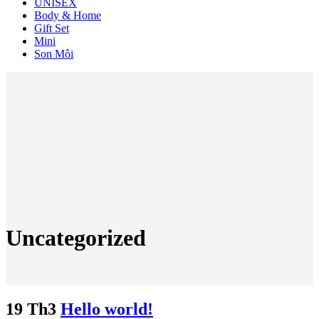
UNISEX
Body & Home
Gift Set
Mini
Son Môi
Uncategorized
19 Th3
Hello world!