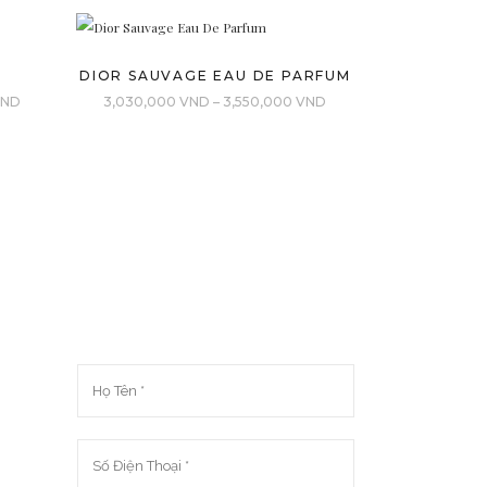
DIOR SAUVAGE EAU DE PARFUM
Khoảng
Khoảng
VND
3,030,000
VND
–
3,550,000
VND
giá:
giá:
từ
từ
2,690,000 VND
3,030,000 VND
đến
đến
4,050,000 VND
3,550,000 VND