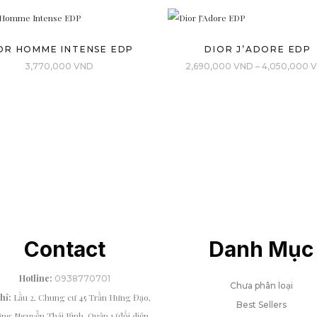
OR HOMME INTENSE EDP
DIOR J’ADORE EDP
3,770,000
VND
2,690,000
VND
–
4,050,000
Contact
Danh Mục
Hotline:
0938770701
Chưa phân loại
chỉ:
Lầu 2, Chung cư 45 Trần Hưng Đạo,
Best Sellers
ng Nguyễn Thái Bình, Quận 1 (đối diện