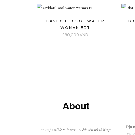
DAVIDOFF COOL WATER
DI
WOMAN EDT
990,000
VND
About
Địa 
Be impossible to forget - “Ghi” tên mình bằng
Phườ