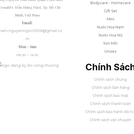
Bodycare - Homecare
onald's Trần Hưng Đạo), Tp. Hồ Chí
Gift Set
Minh, Việt Nam
Mini
Email:
Nước Hoa Nam
tram.nguyenngoc0906@gmail.co
Nước Hoa Nữ
m
Son Môi
Mon - Sun
Unisex
09:30 ~ 21:30
Chính Sác
Chính sách chung
Chính sách bán hàng
Chính sách bảo mật
Chính sách thanh toán
Chính sách bảo hành đổi tr
Chính sách vận chuyển