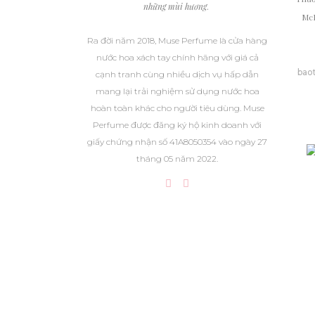
những mùi hương
.
McD
Ra đời năm 2018, Muse Perfume là cửa hàng
nước hoa xách tay chính hãng với giá cả
bao
cạnh tranh cùng nhiều dịch vụ hấp dẫn
mang lại trải nghiệm sử dụng nước hoa
hoàn toàn khác cho người tiêu dùng. Muse
Perfume được đăng ký hộ kinh doanh với
giấy chứng nhận số 41A8050354 vào ngày 27
tháng 05 năm 2022.