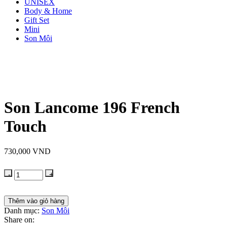
UNISEX
Body & Home
Gift Set
Mini
Son Môi
Son Lancome 196 French
Touch
730,000
VND
Thêm vào giỏ hàng
Danh mục:
Son Môi
Share on: