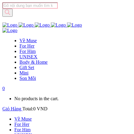
Tìm
kiếm
sản
phẩm
Về Muse
For Her
For Him
UNISEX
Body & Home
Gift Set
Mini
Son Môi
0
No products in the cart.
Giỏ Hàng
Total:
0
VND
Về Muse
For Her
For Him