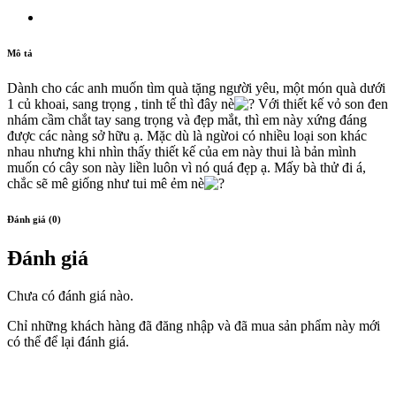
Mô tả
Dành cho các anh muốn tìm quà tặng người yêu, một món quà dưới
1 củ khoai, sang trọng , tinh tế thì đây nè
Với thiết kế vỏ son đen
nhám cầm chắt tay sang trọng và đẹp mắt, thì em này xứng đáng
được các nàng sở hữu ạ. Mặc dù là ngừoi có nhiều loại son khác
nhau nhưng khi nhìn thấy thiết kế của em này thui là bản mình
muốn có cây son này liền luôn vì nó quá đẹp ạ. Mấy bà thử đi á,
chắc sẽ mê giống như tui mê ẻm nè
Đánh giá (0)
Đánh giá
Chưa có đánh giá nào.
Chỉ những khách hàng đã đăng nhập và đã mua sản phẩm này mới
có thể để lại đánh giá.