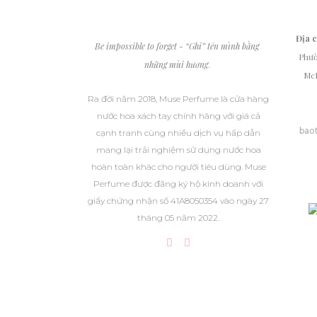
Địa 
Be impossible to forget - “Ghi” tên mình bằng
Phườ
những mùi hương
.
McD
Ra đời năm 2018, Muse Perfume là cửa hàng
nước hoa xách tay chính hãng với giá cả
bao
cạnh tranh cùng nhiều dịch vụ hấp dẫn
mang lại trải nghiệm sử dụng nước hoa
hoàn toàn khác cho người tiêu dùng. Muse
Perfume được đăng ký hộ kinh doanh với
giấy chứng nhận số 41A8050354 vào ngày 27
tháng 05 năm 2022.