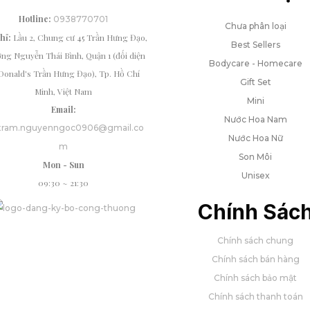
Hotline:
0938770701
Chưa phân loại
chỉ:
Lầu 2, Chung cư 45 Trần Hưng Đạo,
Best Sellers
ng Nguyễn Thái Bình, Quận 1 (đối diện
Bodycare - Homecare
onald's Trần Hưng Đạo), Tp. Hồ Chí
Gift Set
Minh, Việt Nam
Mini
Email:
Nước Hoa Nam
tram.nguyenngoc0906@gmail.co
Nước Hoa Nữ
m
Son Môi
Mon - Sun
Unisex
09:30 ~ 21:30
Chính Sác
Chính sách chung
Chính sách bán hàng
Chính sách bảo mật
Chính sách thanh toán