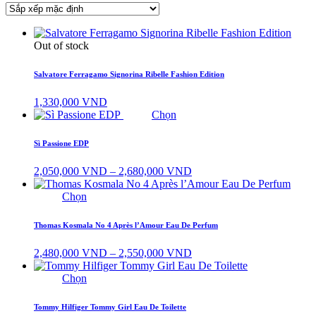
Out of stock
Salvatore Ferragamo Signorina Ribelle Fashion Edition
1,330,000
VND
Chọn
Sì Passione EDP
Khoảng
2,050,000
VND
–
2,680,000
VND
giá:
từ
Chọn
2,050,000 VND
đến
Thomas Kosmala No 4 Après l’Amour Eau De Perfum
2,680,000 VND
Khoảng
2,480,000
VND
–
2,550,000
VND
giá:
từ
Chọn
2,480,000 VND
đến
Tommy Hilfiger Tommy Girl Eau De Toilette
2,550,000 VND