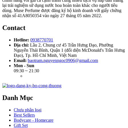
chính hãng với giá cả cạnh tranh cùng nhiều dịch vụ hấp dẫn mang
lại trải nghiệm sử dụng nước hoa hoàn toàn khác cho người tiêu
dùng. Muse Perfume được đăng ký hộ kinh doanh với giấy chứng
nhận số 41A8050354 vào ngày 27 tháng 05 năm 2022.
Contact
Hotline:
0938770701
Địa chỉ:
Lầu 2, Chung cư 45 Trần Hưng Đạo, Phường
Nguyễn Thái Bình, Quận 1 (đối diện McDonald's Trần Hưng
Đạo), Tp. Hồ Chí Minh, Việt Nam
Email:
baotram.nguyenngoc0906@gmail.com
Mon - Sun
09:30 ~ 21:30
Danh Mục
Chưa phân loại
Best Sellers
Bodycare - Homecare
Gift Set