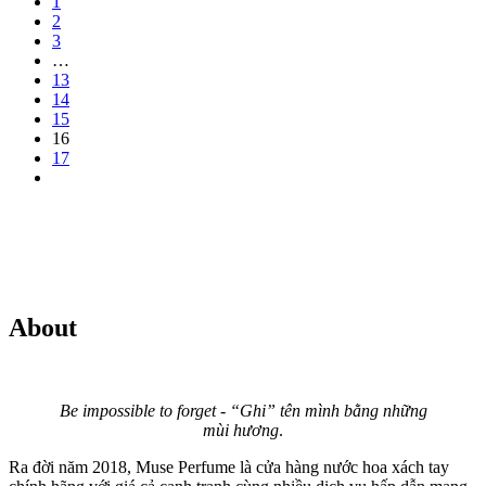
1
2
3
…
13
14
15
16
17
About
Be impossible to forget - “Ghi” tên mình bằng những
mùi hương
.
Ra đời năm 2018, Muse Perfume là cửa hàng nước hoa xách tay