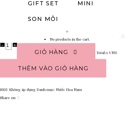
GIFT SET
MINI
Size
SON MÔI
100ml
0
Clear
No products in the cart.
GIỎ HÀNG
Total:
0
VND
THÊM VÀO GIỎ HÀNG
SKU:
Không áp dụng
Danh mục:
Nước Hoa Nam
Share on: