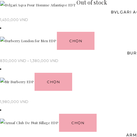
Out of stock
BVLGARI 
1,450,000
VND
CHỌN
BUR
Khoảng
830,000
VND
–
1,380,000
VND
giá:
từ
CHỌN
830,000 VND
đến
1,380,000 VND
1,980,000
VND
CHỌN
ARM