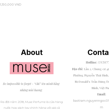
1,150,000
VND
About
Conta
Hotline:
09387
Địa chỉ:
Lầu 2, Chung cư 4
Phường Nguyễn Thái Bình, 
McDonald's Trần Hưng Đạ
Be impossible to forget - “Ghi” tên mình bằng
Minh, Việt N
những mùi hương
.
Email:
baotram.nguyenngoc0
Ra đời năm 2018, Muse Perfume là cửa hàng
m
nước hoa xách tay chính hãng với giá cả