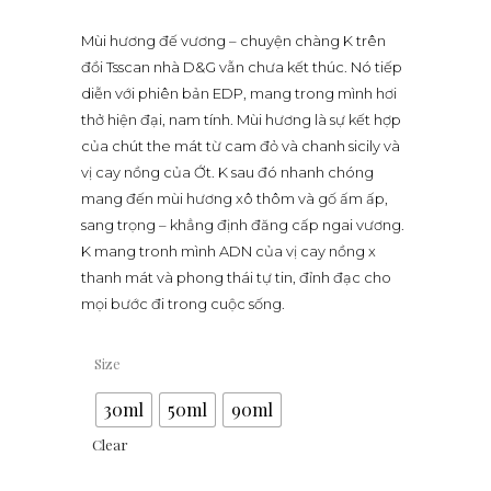
giá:
Mùi hương đế vương – chuyện chàng K trên
từ
đồi Tsscan nhà D&G vẫn chưa kết thúc. Nó tiếp
1,130,000 
diễn với phiên bản EDP, mang trong mình hơi
đến
thở hiện đại, nam tính. Mùi hương là sự kết hợp
1,880,000
của chút the mát từ cam đỏ và chanh sicily và
vị cay nồng của Ớt. K sau đó nhanh chóng
mang đến mùi hương xô thôm và gố ấm ấp,
sang trọng – khẳng định đăng cấp ngai vương.
K mang tronh mình ADN của vị cay nồng x
thanh mát và phong thái tự tin, đỉnh đạc cho
mọi bước đi trong cuộc sống.
Size
30ml
50ml
90ml
Clear