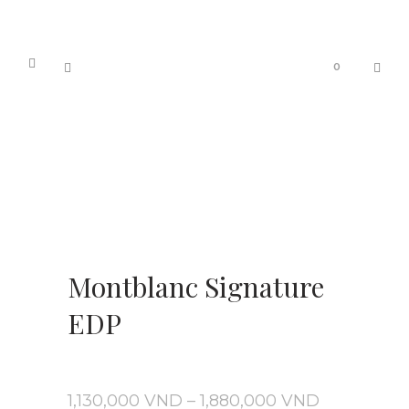
0
Montblanc Signature
EDP
Khoảng
1,130,000
VND
–
1,880,000
VND