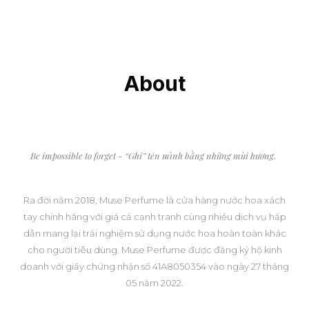
About
Be impossible to forget - “Ghi” tên mình bằng những mùi hương
.
Ra đời năm 2018, Muse Perfume là cửa hàng nước hoa xách
tay chính hãng với giá cả cạnh tranh cùng nhiều dịch vụ hấp
dẫn mang lại trải nghiệm sử dụng nước hoa hoàn toàn khác
cho người tiêu dùng. Muse Perfume được đăng ký hộ kinh
doanh với giấy chứng nhận số 41A8050354 vào ngày 27 tháng
05 năm 2022.