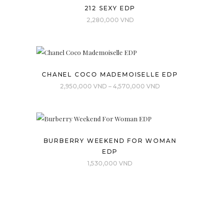
212 SEXY EDP
2,280,000
VND
CHANEL COCO MADEMOISELLE EDP
Khoảng
2,950,000
VND
–
4,570,000
VND
giá:
từ
2,950,000 VND
đến
BURBERRY WEEKEND FOR WOMAN
4,570,000 VND
EDP
1,530,000
VND