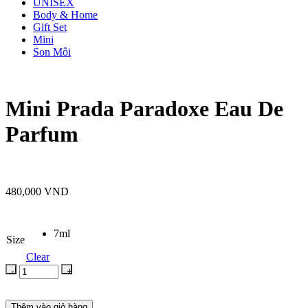
UNISEX
Body & Home
Gift Set
Mini
Son Môi
Mini Prada Paradoxe Eau De
Parfum
480,000
VND
7ml
Size
Clear
Thêm vào giỏ hàng