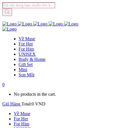
Tìm
kiếm
sản
phẩm
Về Muse
For Her
For Him
UNISEX
Body & Home
Gift Set
Mini
Son Môi
0
No products in the cart.
Giỏ Hàng
Total:
0
VND
Về Muse
For Her
For Him