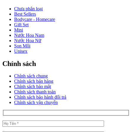
Chưa phân loại
Best Sellers
Bodycare - Homecare
Gift Set
Mini
Nước Hoa Nam
Nước Hoa Nữ
Son Môi
Unisex
Chính sách
Chính sách chung
Chính sách bán hàng
Chính sách bảo mật
Chính sách thanh toán
Chính sách bảo hành đổi trả
Chính sách vận chuyển