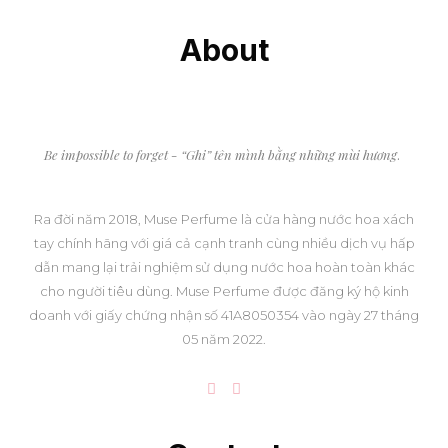
About
Be impossible to forget - “Ghi” tên mình bằng những mùi hương
.
Ra đời năm 2018, Muse Perfume là cửa hàng nước hoa xách
tay chính hãng với giá cả cạnh tranh cùng nhiều dịch vụ hấp
dẫn mang lại trải nghiệm sử dụng nước hoa hoàn toàn khác
cho người tiêu dùng. Muse Perfume được đăng ký hộ kinh
doanh với giấy chứng nhận số 41A8050354 vào ngày 27 tháng
05 năm 2022.