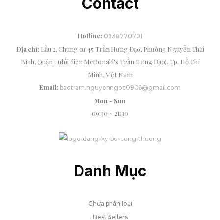
Contact
Hotline:
0938770701
Địa chỉ:
Lầu 2, Chung cư 45 Trần Hưng Đạo, Phường Nguyễn Thái
Bình, Quận 1 (đối diện McDonald's Trần Hưng Đạo), Tp. Hồ Chí
Minh, Việt Nam
Email:
baotram.nguyenngoc0906@gmail.com
Mon - Sun
09:30 ~ 21:30
Danh Mục
Chưa phân loại
Best Sellers