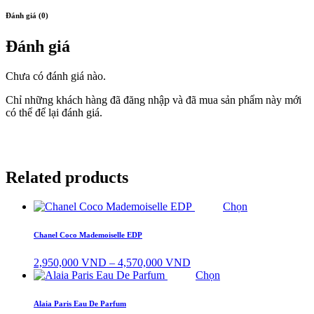
Đánh giá (0)
Đánh giá
Chưa có đánh giá nào.
Chỉ những khách hàng đã đăng nhập và đã mua sản phẩm này mới
có thể để lại đánh giá.
Related products
Chọn
Chanel Coco Mademoiselle EDP
Khoảng
2,950,000
VND
–
4,570,000
VND
giá:
Chọn
từ
2,950,000 VND
Alaia Paris Eau De Parfum
đến