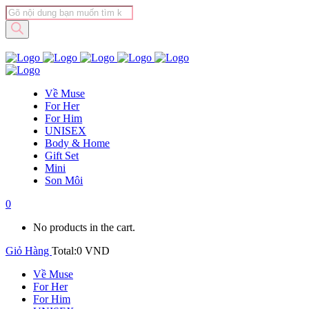
Tìm
kiếm
sản
phẩm
Về Muse
For Her
For Him
UNISEX
Body & Home
Gift Set
Mini
Son Môi
0
No products in the cart.
Giỏ Hàng
Total:
0
VND
Về Muse
For Her
For Him