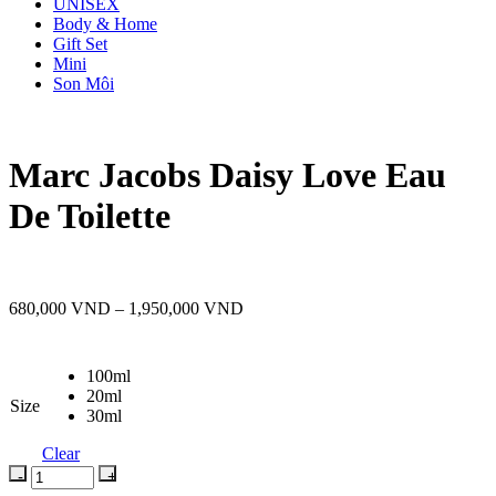
UNISEX
Body & Home
Gift Set
Mini
Son Môi
Marc Jacobs Daisy Love Eau
De Toilette
Khoảng
680,000
VND
–
1,950,000
VND
giá:
từ
680,000 VND
100ml
đến
20ml
Size
1,950,000 VND
30ml
Clear