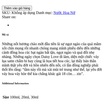
Thêm vào giỏ hàng
SKU:
Không áp dụng
Danh mục:
Nước Hoa Nữ
Share on:
Mô tả
Những nốt hương chào mời đầu tiên là sự ngọt ngào của quả mâm
xôi chín mọng rồi nhanh chóng mang mình phiêu diêu đến những
cánh đồng hoa cúc bạt ngàn bất tận, ngọt ngào và quá đỗi nhẹ
nhàng. Những ngày chọn Daisy Love đi làm, diện một chiếc váy
lụa satin chấm bi hay cùng là họa tiết hoa cúc, lại thấy bản thân
mình thật yêu đời và hồn nhiên đến nỗi, có lần đồng nghiệp phải
thốt lên rằng: “tầm này rồi mà xài mùi trẻ trung như thế, lại yêu đời
váy hoa váy hòe thế kia chẳng khác gái 18 còn… zin”.
Additional Information
Size
100ml, 20ml, 30ml