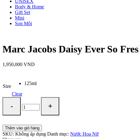
UNISEX
Body & Home
Gift Set
Mini
Son Môi
Marc Jacobs Daisy Ever So Fre
1,950,000
VND
125ml
Size
Clear
Thêm vào giỏ hàng
SKU:
Không áp dụng
Danh mục:
Nước Hoa Nữ