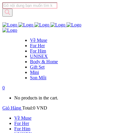
Tìm
kiếm
sản
phẩm
Về Muse
For Her
For Him
UNISEX
Body & Home
Gift Set
Mini
Son Môi
0
No products in the cart.
Giỏ Hàng
Total:
0
VND
Về Muse
For Her
For Him