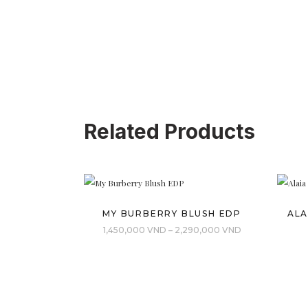
Related Products
MY BURBERRY BLUSH EDP
ALA
Khoảng
1,450,000
VND
–
2,290,000
VND
giá:
từ
1,450,000 VND
đến