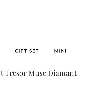
GIFT SET
MINI
t Tresor Musc Diamant
0