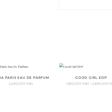
IA PARIS EAU DE PARFUM
GOOD GIRL EDP
2,490,000
VND
1,650,000
VND
–
2,890,000
V