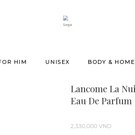
FOR HIM
UNISEX
BODY & HOME
Lancome La Nui
Eau De Parfum
2,330,000
VND