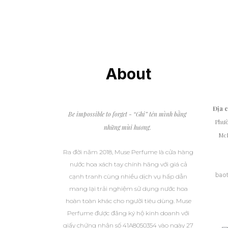
2,290,000 VND
About
Địa 
Be impossible to forget - “Ghi” tên mình bằng
Phườ
những mùi hương
.
McD
Ra đời năm 2018, Muse Perfume là cửa hàng
nước hoa xách tay chính hãng với giá cả
bao
cạnh tranh cùng nhiều dịch vụ hấp dẫn
mang lại trải nghiệm sử dụng nước hoa
hoàn toàn khác cho người tiêu dùng. Muse
Perfume được đăng ký hộ kinh doanh với
giấy chứng nhận số 41A8050354 vào ngày 27