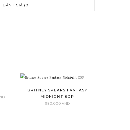
ĐÁNH GIÁ (0)
BRITNEY SPEARS FANTASY
MIDNIGHT EDP
Khoảng
ND
980,000
VND
giá:
từ
1,650,000 VND
đến