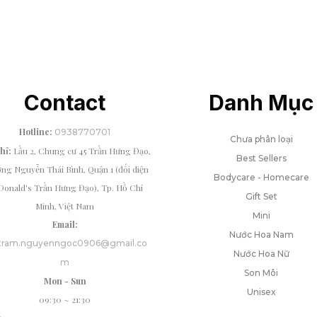
Contact
Danh Mục
Hotline:
0938770701
Chưa phân loại
chỉ:
Lầu 2, Chung cư 45 Trần Hưng Đạo,
Best Sellers
ng Nguyễn Thái Bình, Quận 1 (đối diện
Bodycare - Homecare
onald's Trần Hưng Đạo), Tp. Hồ Chí
Gift Set
Minh, Việt Nam
Mini
Email:
Nước Hoa Nam
tram.nguyenngoc0906@gmail.co
Nước Hoa Nữ
m
Son Môi
Mon - Sun
Unisex
09:30 ~ 21:30