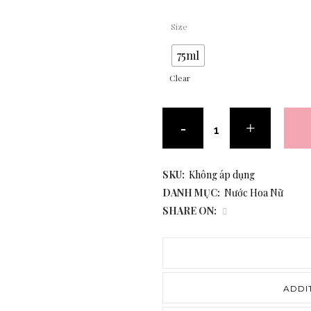
Size
75ml
Clear
SKU:
Không áp dụng
DANH MỤC:
Nước Hoa Nữ
SHARE ON:
ADDI