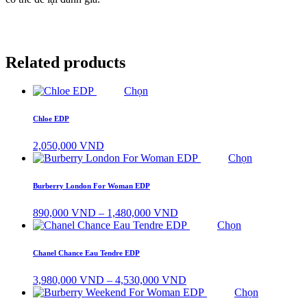
Related products
Chọn
Chloe EDP
2,050,000
VND
Chọn
Burberry London For Woman EDP
Khoảng
890,000
VND
–
1,480,000
VND
giá:
Chọn
từ
890,000 VND
Chanel Chance Eau Tendre EDP
đến
1,480,000 VND
Khoảng
3,980,000
VND
–
4,530,000
VND
giá:
Chọn
từ