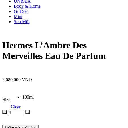
UNISEX
Body & Home
Gift Set
Mini
Son Môi
Hermes L’Ambre Des
Merveilles Eau De Parfum
2,680,000
VND
100ml
Size
Clear
Thêm vào giỏ hàng