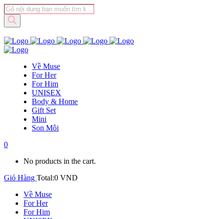
Tìm
kiếm
sản
phẩm
Về Muse
For Her
For Him
UNISEX
Body & Home
Gift Set
Mini
Son Môi
0
No products in the cart.
Giỏ Hàng
Total:
0
VND
Về Muse
For Her
For Him