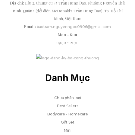
Địa chỉ:
Lầu 2, Chung cư 45 Trần Hưng Đạo, Phường Nguyễn Thái
Bình, Quận 1 (đối diện McDonald's Trần Hưng Đạo), Tp. Hồ Chí
Minh, Việt Nam
Email:
baotram.nguyenngoc0906@gmail.com
Mon - Sun
09:30 ~ 21:30
Danh Mục
Chưa phân loại
Best Sellers
Bodycare - Homecare
Gift Set
Mini