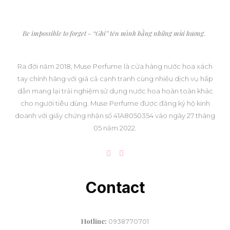
Be impossible to forget - “Ghi” tên mình bằng những mùi hương
.
Ra đời năm 2018, Muse Perfume là cửa hàng nước hoa xách
tay chính hãng với giá cả cạnh tranh cùng nhiều dịch vụ hấp
dẫn mang lại trải nghiệm sử dụng nước hoa hoàn toàn khác
cho người tiêu dùng. Muse Perfume được đăng ký hộ kinh
doanh với giấy chứng nhận số 41A8050354 vào ngày 27 tháng
05 năm 2022.
Contact
Hotline:
0938770701