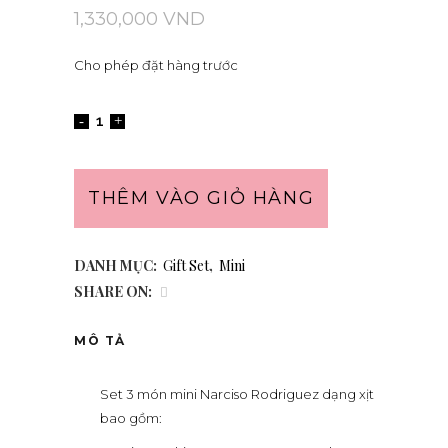
1,330,000
VND
Cho phép đặt hàng trước
THÊM VÀO GIỎ HÀNG
DANH MỤC:
Gift Set
,
Mini
SHARE ON:
MÔ TẢ
Set 3 món mini Narciso Rodriguez dạng xịt
bao gồm: