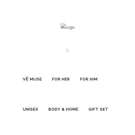
D&G POUR HOMME INTENSO EDP
VỀ MUSE
FOR HER
FOR HIM
2,050,000
VND
Size
UNISEX
BODY & HOME
GIFT SET
125ml
Clear