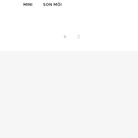
MINI
SON MÔI
THÊM VÀO GIỎ HÀNG
SKU:
Không áp dụng
DANH MỤC:
Nước Hoa Nam
0
SHARE ON: