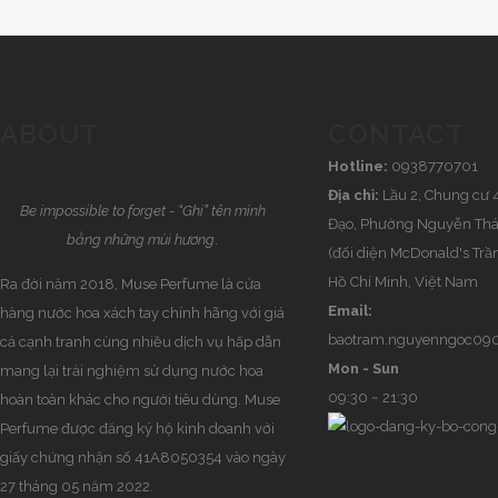
ABOUT
CONTACT
Hotline:
0938770701
Địa chỉ:
Lầu 2, Chung cư 
Be impossible to forget - “Ghi” tên mình
Đạo, Phường Nguyễn Thái
bằng những mùi hương
.
(đối diện McDonald's Trầ
Hồ Chí Minh, Việt Nam
Ra đời năm 2018, Muse Perfume là cửa
Email:
hàng nước hoa xách tay chính hãng với giá
baotram.nguyenngoc09
cả cạnh tranh cùng nhiều dịch vụ hấp dẫn
Mon - Sun
mang lại trải nghiệm sử dụng nước hoa
09:30 ~ 21:30
hoàn toàn khác cho người tiêu dùng. Muse
Perfume được đăng ký hộ kinh doanh với
giấy chứng nhận số 41A8050354 vào ngày
27 tháng 05 năm 2022.