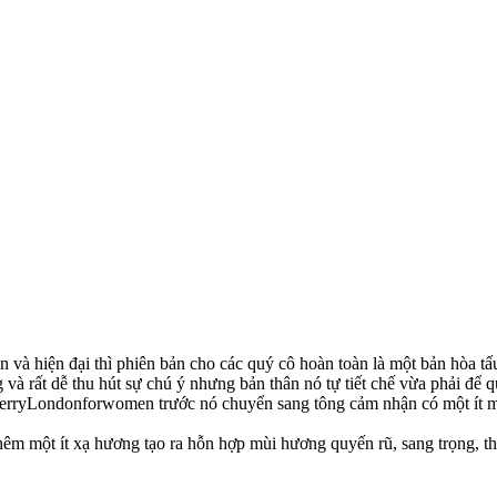
̀ hiện đại thì phiên bản cho các quý cô hoàn toàn là một bản hòa tấu
̀ rất dễ thu hút sự chú ý nhưng bản thân nó tự tiết chế vừa phải đê
berryLondonforwomen trước nó chuyển sang tông cảm nhận có một ít mùi
̂m một ít xạ hương tạo ra hỗn hợp mùi hương quyến rũ, sang trọng, th