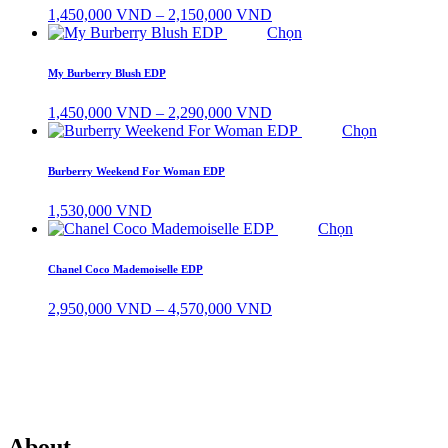
Khoảng
1,450,000
VND
–
2,150,000
VND
giá:
Chọn
từ
1,450,000 VND
My Burberry Blush EDP
đến
2,150,000 VND
Khoảng
1,450,000
VND
–
2,290,000
VND
giá:
Chọn
từ
1,450,000 VND
Burberry Weekend For Woman EDP
đến
2,290,000 VND
1,530,000
VND
Chọn
Chanel Coco Mademoiselle EDP
Khoảng
2,950,000
VND
–
4,570,000
VND
giá:
từ
2,950,000 VND
đến
4,570,000 VND
About