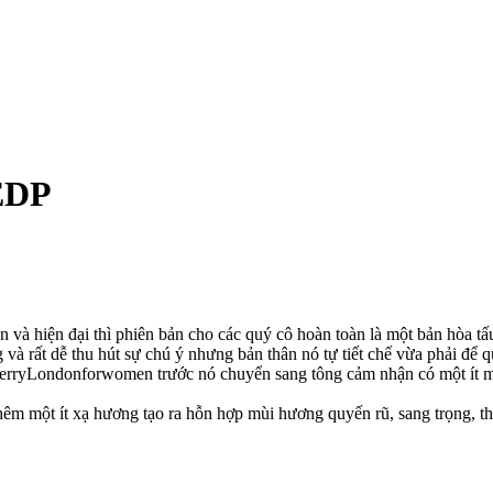
EDP
̀ hiện đại thì phiên bản cho các quý cô hoàn toàn là một bản hòa tấu
̀ rất dễ thu hút sự chú ý nhưng bản thân nó tự tiết chế vừa phải đê
berryLondonforwomen trước nó chuyển sang tông cảm nhận có một ít mùi
̂m một ít xạ hương tạo ra hỗn hợp mùi hương quyến rũ, sang trọng, th