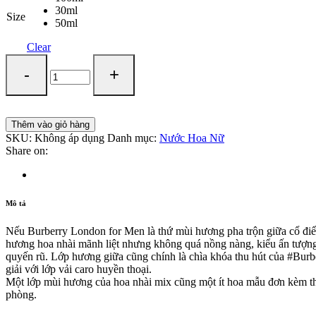
30ml
Size
50ml
Clear
Thêm vào giỏ hàng
SKU:
Không áp dụng
Danh mục:
Nước Hoa Nữ
Share on:
Mô tả
Nếu Burberry London for Men là thứ mùi hương pha trộn giữa cổ điển va
hương hoa nhài mãnh liệt nhưng không quá nồng nàng, kiểu ấn tượng va
quyến rũ. Lớp hương giữa cũng chính là chìa khóa thu hút của #Bur
giải với lớp vải caro huyền thoại.
Một lớp mùi hương của hoa nhài mix cũng một ít hoa mẫu đơn kèm the
phòng.