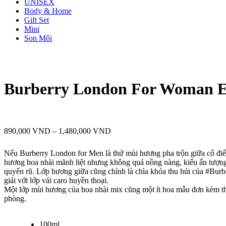
UNISEX
Body & Home
Gift Set
Mini
Son Môi
Burberry London For Woman 
Khoảng
890,000
VND
–
1,480,000
VND
giá:
từ
Nếu Burberry London for Men là thứ mùi hương pha trộn giữa cổ điển va
890,000 VND
hương hoa nhài mãnh liệt nhưng không quá nồng nàng, kiểu ấn tượng va
đến
quyến rũ. Lớp hương giữa cũng chính là chìa khóa thu hút của #Bur
1,480,000 VND
giải với lớp vải caro huyền thoại.
Một lớp mùi hương của hoa nhài mix cũng một ít hoa mẫu đơn kèm the
phòng.
100ml