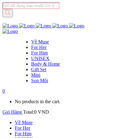
Tìm
kiếm
sản
phẩm
Về Muse
For Her
For Him
UNISEX
Body & Home
Gift Set
Mini
Son Môi
0
No products in the cart.
Giỏ Hàng
Total:
0
VND
Về Muse
For Her
For Him