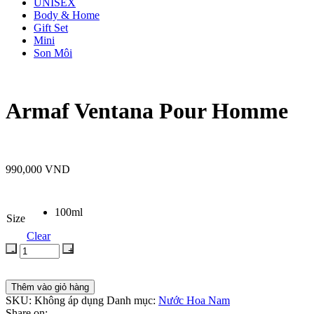
UNISEX
Body & Home
Gift Set
Mini
Son Môi
Armaf Ventana Pour Homme
990,000
VND
100ml
Size
Clear
Thêm vào giỏ hàng
SKU:
Không áp dụng
Danh mục:
Nước Hoa Nam
Share on: