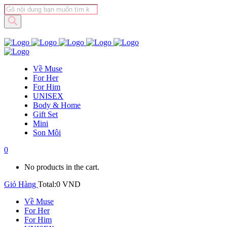
Tìm
kiếm
sản
phẩm
Về Muse
For Her
For Him
UNISEX
Body & Home
Gift Set
Mini
Son Môi
0
No products in the cart.
Giỏ Hàng
Total:
0
VND
Về Muse
For Her
For Him