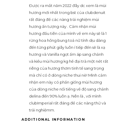
Được ra mắt năm 2022 đây dc xem là mùi
hương mới nhất trong bst của clubdenuit
rất đáng để các nàng trải nghiệm mùi
hương ấn tượng này . Cảm nhận mùi
hương đầu tiên của mình về em này sẽ là 1
rừng hoa hồng bung toả nữ tính dịu dàng
đến từng phút giây luôn í tiếp đến sẽ là xạ
hương và Vanilla ngọt ấm áp sang chảnh
và kiểu mùi hương kg hề đại trà một nét rất
riêng của hương thơm tinh tế sang trọng
mà chỉ có ở dòng niche thui nè! Mình cảm
nhận em này có phần giống mùi hương
của dòng niche nổi tiếng về độ sang chảnh
delina đến 90% luôn ạ. Nên là , với mình
clubImperial rất đáng để các nàng thử và
trải nghiệmm.
ADDITIONAL INFORMATION