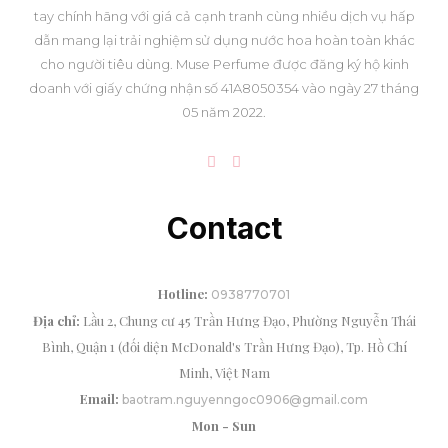
tay chính hãng với giá cả cạnh tranh cùng nhiều dịch vụ hấp
dẫn mang lại trải nghiệm sử dụng nước hoa hoàn toàn khác
cho người tiêu dùng. Muse Perfume được đăng ký hộ kinh
doanh với giấy chứng nhận số 41A8050354 vào ngày 27 tháng
05 năm 2022.
Contact
Hotline:
0938770701
Địa chỉ:
Lầu 2, Chung cư 45 Trần Hưng Đạo, Phường Nguyễn Thái
Bình, Quận 1 (đối diện McDonald's Trần Hưng Đạo), Tp. Hồ Chí
Minh, Việt Nam
Email:
baotram.nguyenngoc0906@gmail.com
Mon - Sun