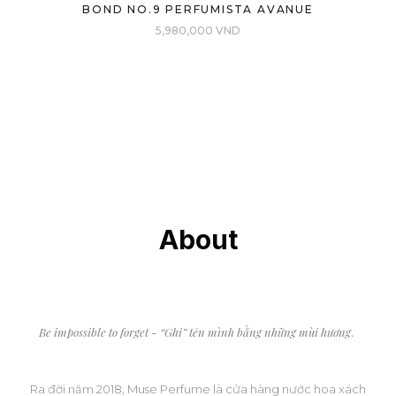
BOND NO.9 PERFUMISTA AVANUE
5,980,000
VND
About
Be impossible to forget - “Ghi” tên mình bằng những mùi hương
.
Ra đời năm 2018, Muse Perfume là cửa hàng nước hoa xách