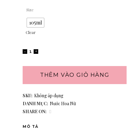
Size
105ml
Clear
THÊM VÀO GIỎ HÀNG
SKU:
Không áp dụng
DANH MỤC:
Nước Hoa Nữ
SHARE ON:
MÔ TẢ